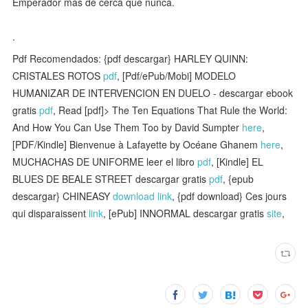
Emperador más de cerca que nunca.
.
Pdf Recomendados: {pdf descargar} HARLEY QUINN:
CRISTALES ROTOS
pdf
, [Pdf/ePub/Mobi] MODELO
HUMANIZAR DE INTERVENCION EN DUELO - descargar ebook
gratis
pdf
, Read [pdf]> The Ten Equations That Rule the World:
And How You Can Use Them Too by David Sumpter
here
,
[PDF/Kindle] Bienvenue à Lafayette by Océane Ghanem
here
,
MUCHACHAS DE UNIFORME leer el libro
pdf
, [Kindle] EL
BLUES DE BEALE STREET descargar gratis
pdf
, {epub
descargar} CHINEASY
download link
, {pdf download} Ces jours
qui disparaissent
link
, [ePub] INNORMAL descargar gratis
site
,